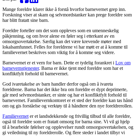
Mange foreldre klarer ikke å forstå hvorfor barnevernet grep inn.
Forskning viser at skam og selvmordstanker kan prege foreldre som
har blitt fratatt sine barn.
Foreldre forteller om det som oppleves som en umenneskelig
påkjenning, og om hvor alene en føler seg i etterkant av en
omsorgsovertakelse. Særlig kan det være krevende møter med
lokalsamfunnet. Felles for foreldrene vi har møtt er at å komme til
familievernet beskrives som viktig for å komme seg videre.
Barnevernet er et vern for barn. Dette er tydelig forankret i
Lov om
barnevernstjenester
. Barna er ikke tjent med foreldre som har et
konfliktfylt forhold til barnevernet.
God ivaretakelse av barn handler derfor også om å ivareta
foreldrene. Barna har det ikke bra om foreldre er dypt deprimerte,
går med selvmordstanker, er sinte og har et konfliktfylt forhold til
barnevernet. Familievernkontoret er et sted der foreldre kan tas hånd
om og gis forståelse og verktøy til å håndtere den nye foreldrerollen.
Familievernet
er et landsdekkende og frivillig tilbud til alle foreldre,
også til foreldre som er fratatt omsorg for barna sine. Vi vil gi hjelp
til å bearbeide følelser og opplevelser rundt omsorgsovertakelsen, og
gi veiledning til ny foreldrerolle. Og flere steder i landet tilbyr vi