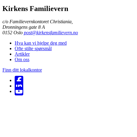
Kirkens Familievern
c/o Familievernkontoret Christiania,
Dronningens gate 8 A
Email:
0152 Oslo
post@kirkensfamilievern.no
Hva kan vi hjelpe deg med
Ofte stilte spørsmål
Artikler
Om oss
Finn ditt lokalkontor