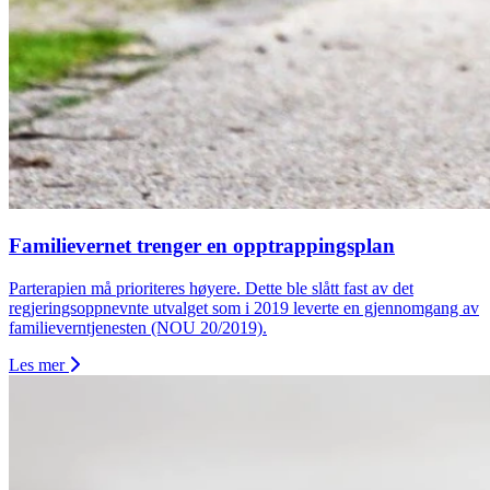
Familievernet trenger en opptrappingsplan
Parterapien må prioriteres høyere. Dette ble slått fast av det
regjeringsoppnevnte utvalget som i 2019 leverte en gjennomgang av
familieverntjenesten (NOU 20/2019).
Les mer