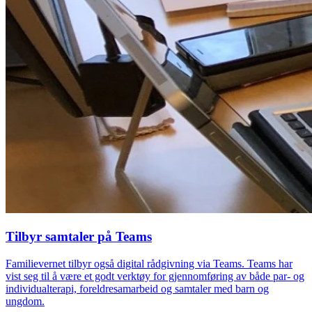
Tilbyr samtaler på Teams
Familievernet tilbyr også digital rådgivning via Teams. Teams har
vist seg til å være et godt verktøy for gjennomføring av både par- og
individualterapi, foreldresamarbeid og samtaler med barn og
ungdom.