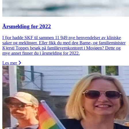
Årsmelding for 2022
I fjor hadde SKF til sammen 11 949 nye henvendelser av kliniske
saker og meklinger. Eller fikk du med deg Barne- og familieminister
Kjersti Toppes besøk på familievernkontoret i Mosjøen? Dette og
mye annet finner du i årsmelding for 2022.
Les mer