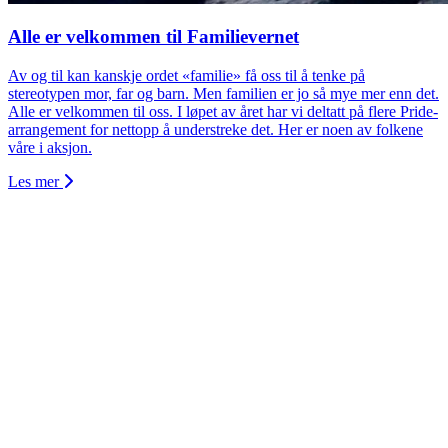
Alle er velkommen til Familievernet
Av og til kan kanskje ordet «familie» få oss til å tenke på
stereotypen mor, far og barn. Men familien er jo så mye mer enn det.
Alle er velkommen til oss. I løpet av året har vi deltatt på flere Pride-
arrangement for nettopp å understreke det. Her er noen av folkene
våre i aksjon.
Les mer