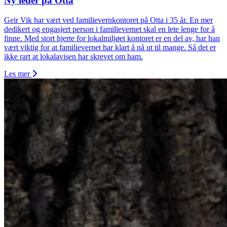
Ny leder på Otta
Geir Vik har vært ved familievernkontoret på Otta i 35 år. En mer
dedikert og engasjert person i familievernet skal en lete lenge for å
finne. Med stort hjerte for lokalmiljøet kontoret er en del av, har han
vært viktig for at familievernet har klart å nå ut til mange. Så det er
ikke rart at lokalavisen har skrevet om ham.
Les mer