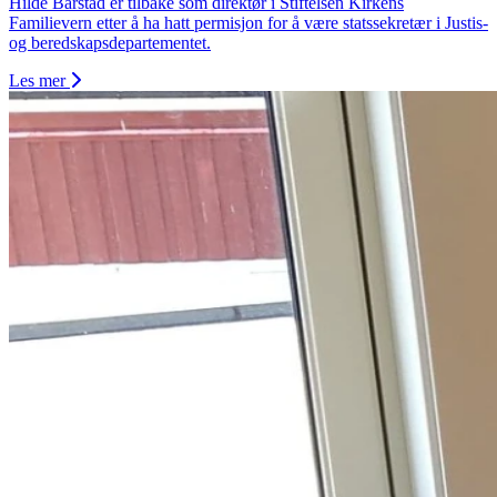
Hilde Barstad er tilbake som direktør i Stiftelsen Kirkens
Familievern etter å ha hatt permisjon for å være statssekretær i Justis-
og beredskapsdepartementet.
Les mer